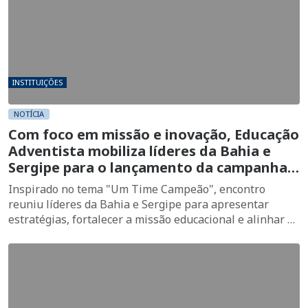
INSTITUIÇÕES
NOTÍCIA
Com foco em missão e inovação, Educação
Adventista mobiliza líderes da Bahia e
Sergipe para o lançamento da campanha
de Matrículas 2027
Inspirado no tema "Um Time Campeão", encontro
reuniu líderes da Bahia e Sergipe para apresentar
estratégias, fortalecer a missão educacional e alinhar as
ações da campanha de Matrículas 2027 ao Plano
Estratégico Escola Nota 10 e às prioridades da Igreja
Adventista.